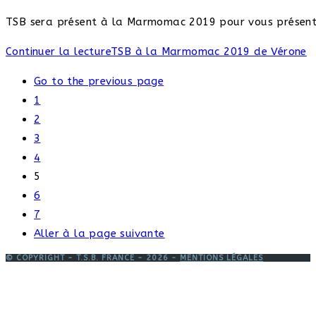
TSB sera présent à la Marmomac 2019 pour vous présenter
Continuer la lecture
TSB à la Marmomac 2019 de Vérone
Go to the previous page
1
2
3
4
5
6
7
Aller à la page suivante
© COPYRIGHT - T.S.B. FRANCE - 2026 -
MENTIONS LÉGALES