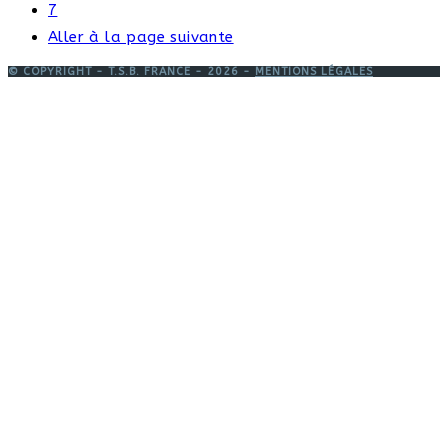
7
Aller à la page suivante
© COPYRIGHT - T.S.B. FRANCE - 2026 -
MENTIONS LÉGALES