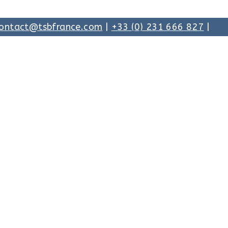
ontact@tsbfrance.com
|
+33 (0) 231 666 827
|